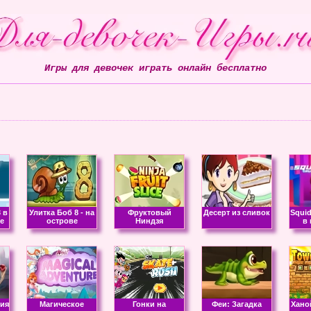
Игры для девочек играть онлайн бесплатно
 в
Улитка Боб 8 - на
Фруктовый
Десерт из сливок
Squid
е
острове
Ниндзя
в
сия
Магическое
Гонки на
Феи: Загадка
Хано