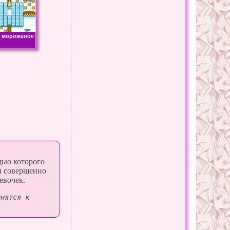
 мороженое
щью которого
ры совершенно
евочек.
инятся к