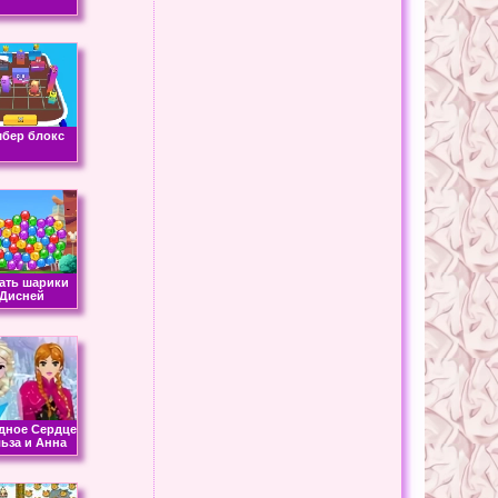
бер блокс
ать шарики
Дисней
дное Сердце
льза и Анна