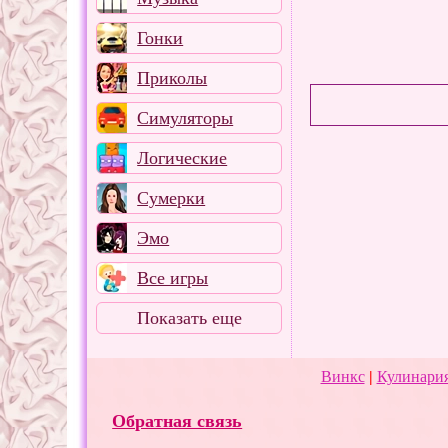
Гонки
Приколы
Симуляторы
Логические
Сумерки
Эмо
Все игры
Показать еще
Винкс
|
Кулинария
Обратная связь