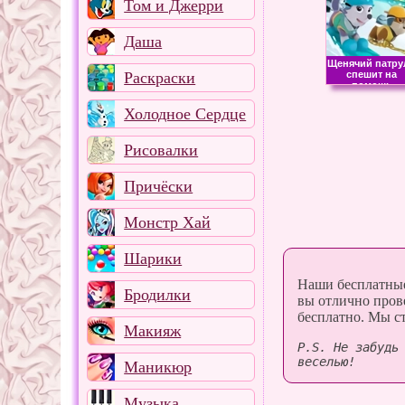
Том и Джерри
Даша
Щенячий патру
Раскраски
спешит на
помощь
Холодное Сердце
Рисовалки
Причёски
Монстр Хай
Шарики
Наши бесплатные
Бродилки
вы отлично пров
бесплатно. Мы с
Макияж
P.S. Не забудь
веселью!
Маникюр
Музыка