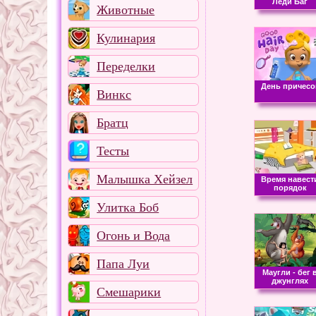
Леди Баг
Животные
Кулинария
Переделки
День причесо
Винкс
Братц
Тесты
Малышка Хейзел
Время навест
порядок
Улитка Боб
Огонь и Вода
Папа Луи
Маугли - бег 
джунглях
Смешарики