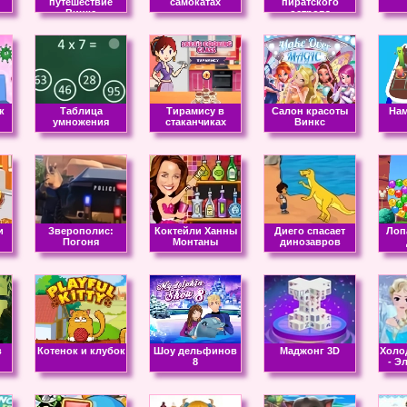
путешествие
самокатах
пиратского
Винкс
острова
к
Таблица
Тирамису в
Салон красоты
Нам
умножения
стаканчиках
Винкс
и
Зверополис:
Коктейли Ханны
Диего спасает
Лоп
Погоня
Монтаны
динозавров
в
Котенок и клубок
Шоу дельфинов
Маджонг 3D
Холо
8
- Э