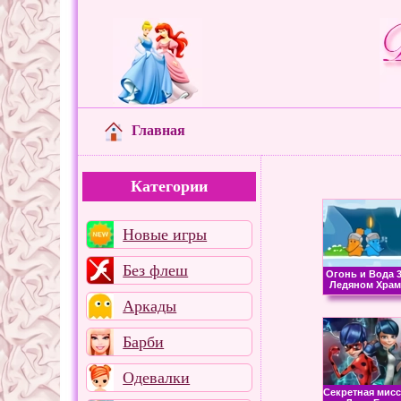
Главная
Категории
Новые игры
Без флеш
Огонь и Вода 3
Ледяном Храм
Аркады
Барби
Одевалки
Секретная мис