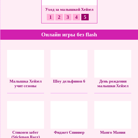
ьшие неприятности
Уход за малышкой Хейзел
1
2
3
4
5
Онлайн игры без flash
Малышка Хейзел
Шоу дельфинов 6
День рождения
учит сезоны
малышки Хейзел
Стикмен забег
Фиджет Спиннер
Манго Мания
(Stickman Race)