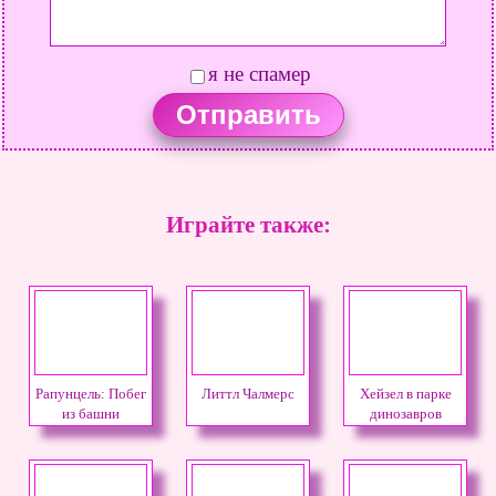
я не спамер
Играйте также:
Рапунцель: Побег
Литтл Чалмерс
Хейзел в парке
из башни
динозавров