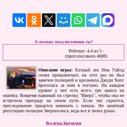
А сколько звезд поставишь ты?
Рейтинг:
4.4
из
5
-
(проголосовало
4608
)
Описание игры:
Хитрый лис Ник Уайлд
снова проказничает, на этот раз он был
замечен полицией и крольчиха Джуди Хопс
бросилась за ним в погоню. На каждом
уровне у нее есть всего три шанса на
ошибку. Вовремя нажимай на стрелку "Вверх", чтобы она не
встретила преграду на своем пути. Если лис скроется,
преследование придется начинать с начала. Не запятнай
репутацию полиции Зверополиса, ведь все в твоих руках.
Все игры Бродилки