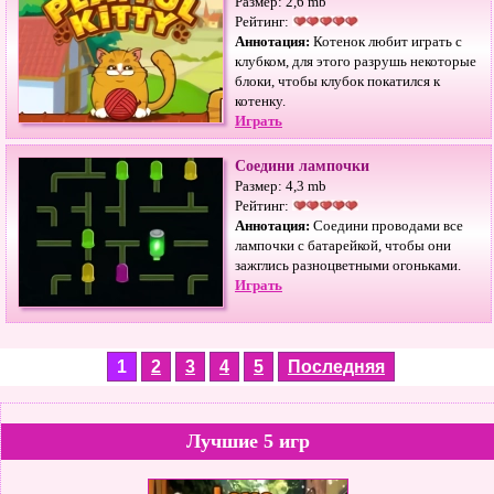
Размер: 2,6 mb
Рейтинг:
Аннотация:
Котенок любит играть с
клубком, для этого разрушь некоторые
блоки, чтобы клубок покатился к
котенку.
Играть
Соедини лампочки
Размер: 4,3 mb
Рейтинг:
Аннотация:
Соедини проводами все
лампочки с батарейкой, чтобы они
зажглись разноцветными огоньками.
Играть
1
2
3
4
5
Последняя
Лучшие 5 игр