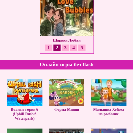
вей Серф: Венеция
Шарики Любви
Эврика: Ледниковый
1
2
3
4
5
Онлайн игры без flash
Водные горки 6
Ферма Минни
Малышка Хейзел
(Uphill Rush 6
на рыбалке
Waterpark)