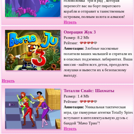
головоломка "три в ряд", которая
перенесёт вас на борт пиратского
корабля и отправит к таинственным
островам, полным золота и алмазов!
Играть
Операция Жук 3
Размер: 8.2 Mb
Рейтинг:
Аннотация:
Злобные насекомые
похитили ваших малышей и спрятали их
в опасных подземных лабиринтах. Ваша
миссия - найти всех деток, преодолеть
ловушки и вывести их к безопасному
выходу.
Играть
Тоталли Спайс: Шахматы
Размер: 1.4 Mb
Рейтинг:
Аннотация:
Уникальная тактическая
игра, где гламурные агентки Totally Spies
вступают в интеллектуальную дуэль с
бандой "Мачо Трио"!
Играть