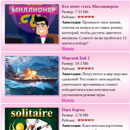
Кто хочет стать Миллионером
Размер: 7.33 Mb
Рейтинг:
Аннотация:
Проверьте свои знания,
отвечая на вопросы из самых разных
категорий, чтобы достичь заветного
миллиона. Сумеете ли вы пройти все 15
шагов к победе?
Играть
Морской Бой 2
Размер: 10.3 Mb
Рейтинг:
Аннотация:
Погрузитесь в мир морских
сражений! Расставьте свои корабли,
уничтожьте противника и станьте
победителем в классическом или
улучшенном режиме игры.
Играть
Паук Карты
Размер: 2,76 Mb
Рейтинг:
Аннотация:
Классическая карточная