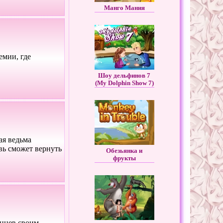
Манго Мания
емии, где
Шоу дельфинов 7
(My Dolphin Show 7)
ая ведьма
вь сможет вернуть
Обезьянка и
фрукты
инцев своим