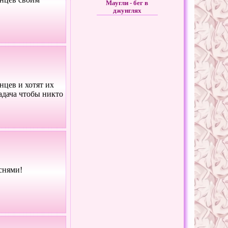
Маугли - бег в
джунглях
цев и хотят их
задача чтобы никто
снями!