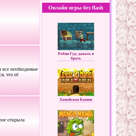
Онлайн игры без flash
Робин Гуд: давать и
брать
и все необходимые
я, что её
Ханойская Башня
рое открыла