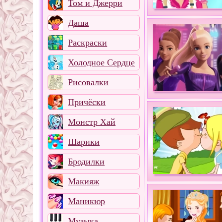
Том и Джерри
Даша
Раскраски
Холодное Сердце
Рисовалки
Причёски
Монстр Хай
Шарики
Бродилки
Макияж
Маникюр
Музыка