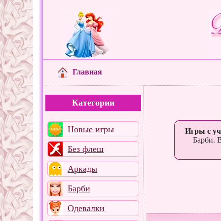
Главная
Категории
Новые игры
Игры с у
Барби. 
Без флеш
Аркады
Барби
Одевалки