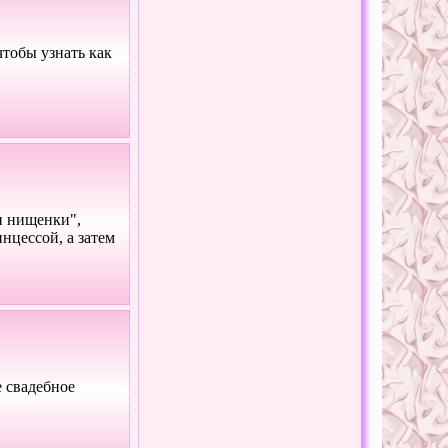
чтобы узнать как
и нищенки",
нцессой, а затем
 свадебное