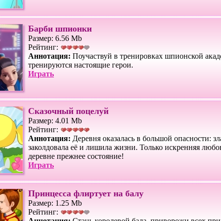
Барби шпионки
Размер: 6.56 Mb
Рейтинг:
Аннотация:
Поучаствуй в тренировках шпионской акад
тренируются настоящие герои.
Играть
Сказочный поцелуй
Размер: 4.01 Mb
Рейтинг:
Аннотация:
Деревня оказалась в большой опасности: зл
заколдовала её и лишила жизни. Только искренняя любо
деревне прежнее состояние!
Играть
Принцесса флиртует на балу
Размер: 1.25 Mb
Рейтинг:
Аннотация:
Стань королевой бала, приворожи всех пр