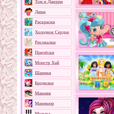
Том и Джерри
Даша
Раскраски
Холодное Сердце
Рисовалки
Причёски
Монстр Хай
Шарики
Бродилки
Макияж
Маникюр
Музыка