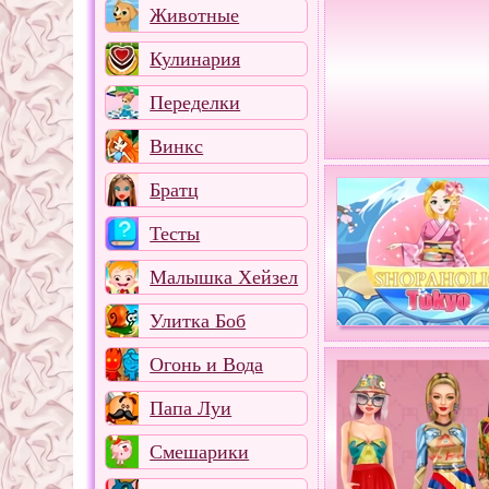
Животные
Кулинария
Переделки
Винкс
Братц
Тесты
Малышка Хейзел
Улитка Боб
Огонь и Вода
Папа Луи
Смешарики