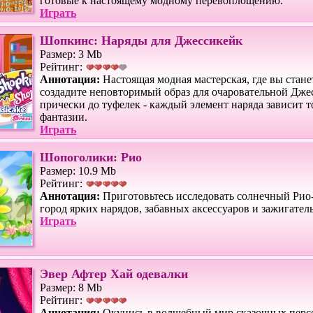
готовые к настоящему модному перевоплощению.
Играть
Шопкинс: Наряды для Джессикейк
Размер: 3 Mb
Рейтинг:
Аннотация:
Настоящая модная мастерская, где вы стане
создадите неповторимый образ для очаровательной Дже
прически до туфелек - каждый элемент наряда зависит т
фантазии.
Играть
Шопоголики: Рио
Размер: 10.9 Mb
Рейтинг:
Аннотация:
Приготовьтесь исследовать солнечный Рио
город ярких нарядов, забавных аксессуаров и зажигател
Играть
Эвер Афтер Хай одевалки
Размер: 8 Mb
Рейтинг:
Аннотация:
Окунись в волшебный мир сказочных перс