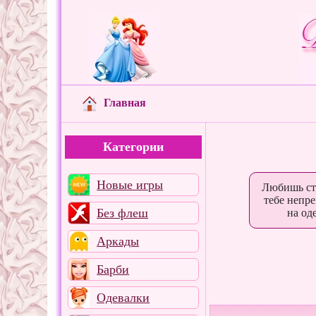
Главная
Категории
Новые игры
Любишь сти
тебе непр
Без флеш
на од
Аркады
Барби
Одевалки