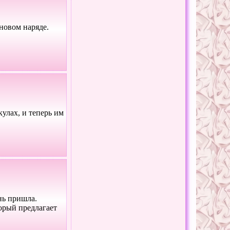
новом наряде.
улах, и теперь им
нь пришла.
орый предлагает