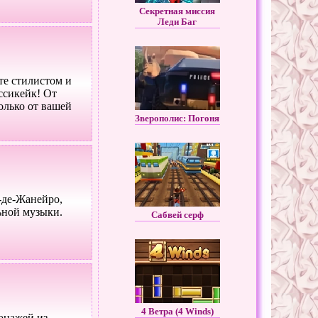
Секретная миссия
Леди Баг
те стилистом и
ссикейк! От
олько от вашей
Зверополис: Погоня
-де-Жанейро,
ьной музыки.
Cабвей серф
4 Ветра (4 Winds)
онажей из