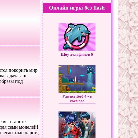
Онлайн игры без flash
Шоу дельфинов 6
ится покорить мир
а задача - не
 образы под
Улитка Боб 4 - в
космосе
е вы станете
для семи моделей!
 элегантные парни,