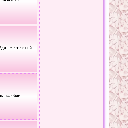
ди вместе с ней
ак подобает