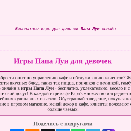
Бесплатные игры для девочек
Папа Луи
онлайн
Игры Папа Луи для девочек
обрести опыт по управлению кафе и обслуживанию клиентов? Ж
епты вкусных блюд, таких так пицца, пончиков с начинкой, гамб
 онлайн в
игры Папа Луи
- бесплатно, уклекательно, весело и с
те свой досуг! В каждой игре кафе Papa's множество ингредиент
ейших кулинарных изысков. Обустраивай заведение, покупая но
ие в игровом магазине, меняй декор в кафе, клиенты пожелают 
больше чаевых.
Венеция
Шарики Любви
Эврика: Ледниковый Период
Поделись с подругами