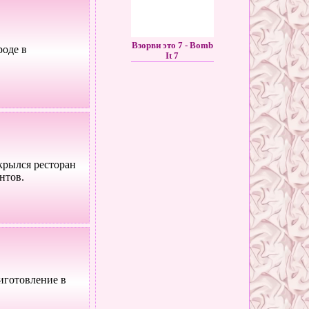
Взорви это 7 - Bomb
роде в
It 7
ткрылся ресторан
нтов.
иготовление в