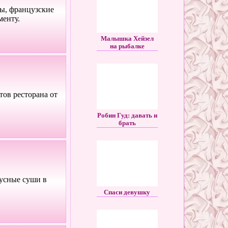
ы, французские
менту.
Малышка Хейзел
на рыбалке
тов ресторана от
Робин Гуд: давать и
брать
кусные суши в
Спаси девушку