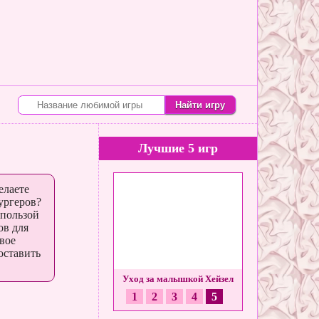
Лучшие 5 игр
елаете
ургеров?
 пользой
ов для
вое
оставить
Большие неприятности
Уход за малышкой Хейзел
1
2
3
4
5