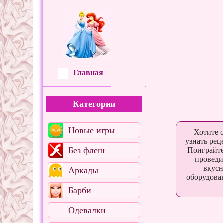
Главная
Категории
Новые игры
Хотите 
узнать рец
Без флеш
Поиграйте
проведи
вкусн
Аркады
оборудован
Барби
Сабвей Серф: 
Одевалки