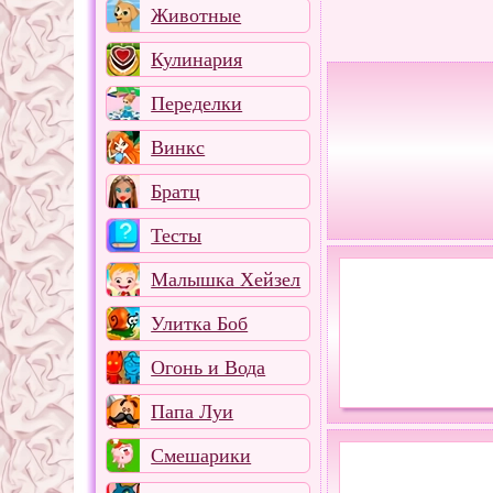
Животные
Кулинария
Переделки
Винкс
Братц
Тесты
Малышка Хейзел
Улитка Боб
Огонь и Вода
Папа Луи
Смешарики