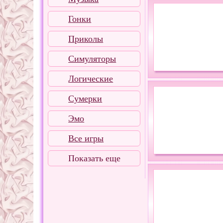
Гонки
Приколы
Симуляторы
Логические
Сумерки
Эмо
Все игры
Показать еще