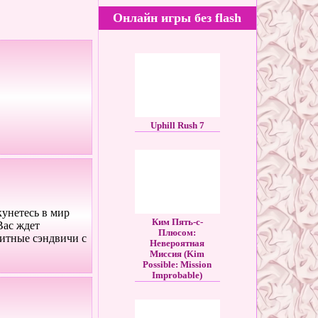
Онлайн игры без flash
Uphill Rush 7
кунетесь в мир
Ким Пять-с-
Вас ждет
Плюсом:
титные сэндвичи с
Невероятная
Миссия (Kim
Possible: Mission
Improbable)