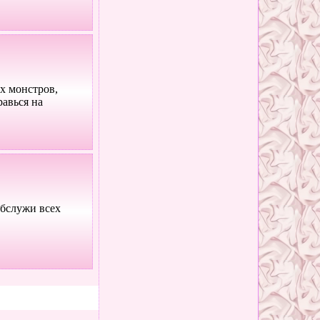
х монстров,
равься на
обслужи всех