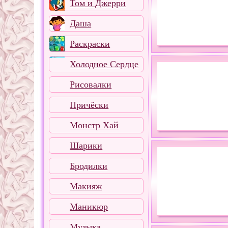
Том и Джерри
Даша
Раскраски
Холодное Сердце
Рисовалки
Причёски
Монстр Хай
Шарики
Бродилки
Макияж
Маникюр
Музыка