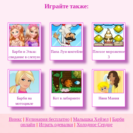
Играйте также:
Барби и Эльза:
Папа Луи коктейли
Плохое мороженое
свидание в слепую
3
Барби на
Кот в лабиринте
Няня Мания
мотоцикле
Винкс
|
Кулинария бесплатно
|
Малышка Хейзел
|
Барби
онлайн
|
Играть одевалки
|
Холодное Сердце