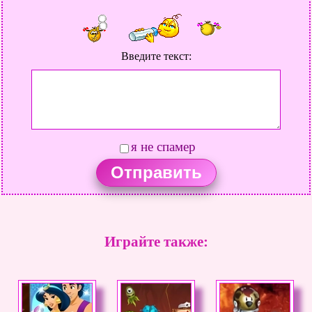
Анюта Полонская
15.08.2016
Фигово что по английски!!!
:НО вообще игры про Эльзу и Анну
Введите текст:
мне очень нравятся ПРИДЕТСЯ понимать !!!
АННА
10.08.2016
ИГРА КЛАСС, НО ДОЛГО ГРУЗИТСЯ. НО ВСЁ РАВНО
МУЗЫКА КЛАСС, СОВЕТУЮ ПОИГРАТЬ - Я ВСЕМ ДРУЗЬЯМ
я не спамер
РАССКАЗАЛА ПРО НЕЁ
Сабина
09.07.2016
Долго грузит. но судя по комментариям игра хорошая. песня
класс. ставлю четыре потому что долго грузит.
Играйте также:
Влада
11.06.2016
1)игра супер