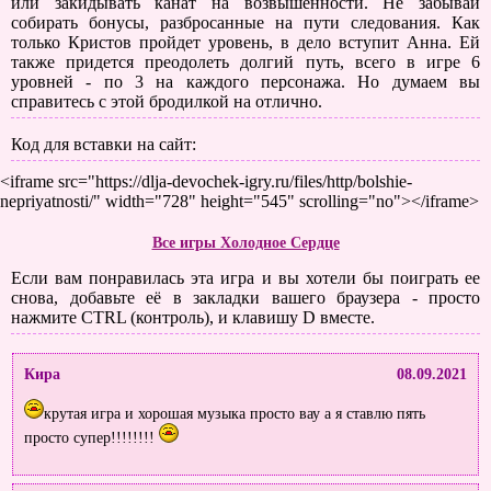
или закидывать канат на возвышенности. Не забывай
собирать бонусы, разбросанные на пути следования. Как
только Кристов пройдет уровень, в дело вступит Анна. Ей
также придется преодолеть долгий путь, всего в игре 6
уровней - по 3 на каждого персонажа. Но думаем вы
справитесь с этой бродилкой на отлично.
Код для вставки на сайт:
<iframe src="https://dlja-devochek-igry.ru/files/http/bolshie-
nepriyatnosti/" width="728" height="545" scrolling="no"></iframe>
Все игры Холодное Сердце
Если вам понравилась эта игра и вы хотели бы поиграть ее
снова, добавьте её в закладки вашего браузера - просто
нажмите CTRL (контроль), и клавишу D вместе.
Кира
08.09.2021
крутая игра и хорошая музыка просто вау а я ставлю пять
просто супер!!!!!!!!