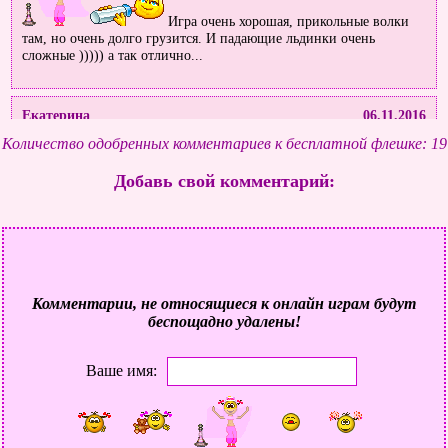
Игра очень хорошая, прикольные волки
там, но очень долго грузится. И падающие льдинки очень
сложные ))))) а так отлично...
Екатерина
06.11.2016
Количество одобренных комментариев к бесплатной флешке: 19
Очень долго грузит, а так игра просто шик, ставлю 4 балла
Добавь свой комментарий:
советую всем её пройти, надеюсь вам
понравится.
Бабочка
23.10.2016
Классная игра, только вот я верёвку с начала не поняла как нужно
Комментарии, не относящиеся к онлайн играм будут
было кидать, а так вообще супер
беспощадно удалены!
Ваше имя:
Анечка
12.09.2016
Очень понравилась эта игра. Зря что раньше не зашла на этот
классный сайт!!!