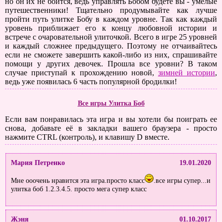
но он их не боится, ведь управлять Бобом будете вы - умелые
путешественники! Тщательно продумывайте как лучше
пройти путь улитке Бобу в каждом уровне. Так как каждый
уровень приближает его к концу любовной истории и
встрече с очаровательной улиточкой. Всего в игре 25 уровней
и каждый сложнее предыдущего. Поэтому не отчаивайтесь
если не сможете завершить какой-либо из них, спрашивайте
помощи у других девочек. Прошла все уровни? В таком
случае приступай к прохождению новой,
зимней истории
,
ведь уже появилась 6 часть популярной бродилки!
Все игры Улитка Боб
Если вам понравилась эта игра и вы хотели бы поиграть ее
снова, добавьте её в закладки вашего браузера - просто
нажмите CTRL (контроль), и клавишу D вместе.
Мария Петренко
19.01.2020
Мне ооочень нравится эта игра.просто класс
.все игры супер...и
улитка боб 1.2.3.4.5. просто мега супер класс
Жэня
01.10.2017