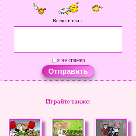
Супер, а девочка улитка просто красавица
да и игра сама по себе
супер вау!
Введите текст:
Лиза
04.07.2014
Я обожаю её, я играла бы в неё целый день.
и кстати Полина - я
с тобой согласна.
я не спамер
Светик-Семицветик
25.06.2014
Этот сайт замечательный, я на нем много раз играла! Особенно
мне нравится "Улитка Боб 5 - история любви"
Весело и
прикольно
Играйте также:
Патя 05
23.06.2014
Супер, но жаль долго грузит
я обожаю губку боба он такой
клевый и красивый