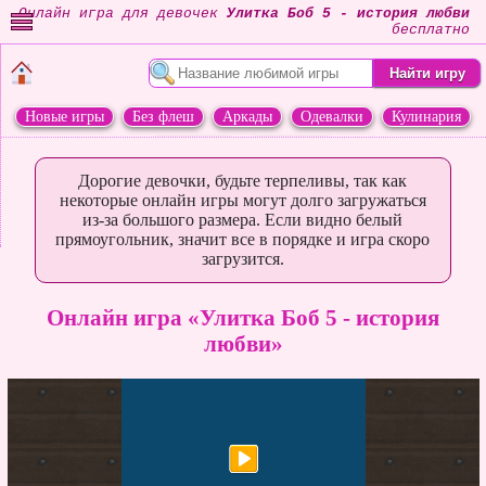
Онлайн игра для девочек
Улитка Боб 5 - история любви
бесплатно
Новые игры
Без флеш
Аркады
Одевалки
Кулинария
Переделки
Животные
Дорогие девочки, будьте терпеливы, так как
некоторые онлайн игры могут долго загружаться
из-за большого размера. Если видно белый
прямоугольник, значит все в порядке и игра скоро
загрузится.
Онлайн игра «Улитка Боб 5 - история
любви»