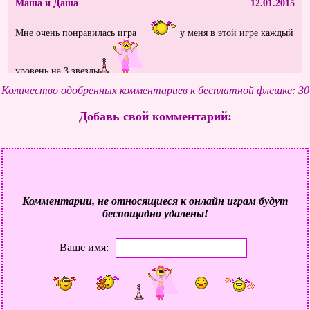
Маша и Даша
12.01.2015
Мне очень понравилась игра
у меня в этой игре каждый
уровень на 3 звезды
Количество одобренных комментариев к бесплатной флешке: 30
Самирочка
24.10.2014
Добавь свой комментарий:
Игра классная, весь день сижу играю, мне нравится спасибо. Я
рада что увидела именно её. Она быстро загружается...
Комментарии, не относящиеся к онлайн играм будут
беспощадно удалены!
Рябова Софья!
23.07.2014
Ваше имя:
Игра просто прекрасна!!! Я такой игры никогда не видела в своей
жизни!
Саша
04.07.2014