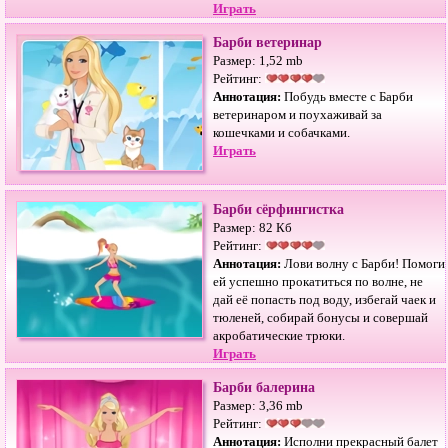
Играть
Барби ветеринар
Размер: 1,52 mb
Рейтинг:
Аннотация:
Побудь вместе с Барби
ветеринаром и поухаживай за
кошечками и собачками.
Играть
Барби сёрфингистка
Размер: 82 Кб
Рейтинг:
Аннотация:
Лови волну с Барби! Помоги
ей успешно прокатиться по волне, не
дай её попасть под воду, избегай чаек и
тюленей, собирай бонусы и совершай
акробатические трюки.
Играть
Барби балерина
Размер: 3,36 mb
Рейтинг:
Аннотация:
Исполни прекрасный балет