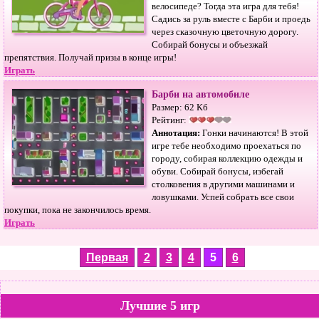
велосипеде? Тогда эта игра для тебя!
Садись за руль вместе с Барби и проедь
через сказочную цветочную дорогу.
Собирай бонусы и объезжай
препятствия. Получай призы в конце игры!
Играть
Барби на автомобиле
Размер: 62 Кб
Рейтинг:
Аннотация:
Гонки начинаются! В этой
игре тебе необходимо проехаться по
городу, собирая коллекцию одежды и
обуви. Собирай бонусы, избегай
столковения в другими машинами и
ловушками. Успей собрать все свои
покупки, пока не закончилось время.
Играть
Первая
2
3
4
5
6
Лучшие 5 игр