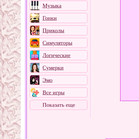
Музыка
Гонки
Приколы
Симуляторы
Логические
Сумерки
Эмо
Все игры
Показать еще