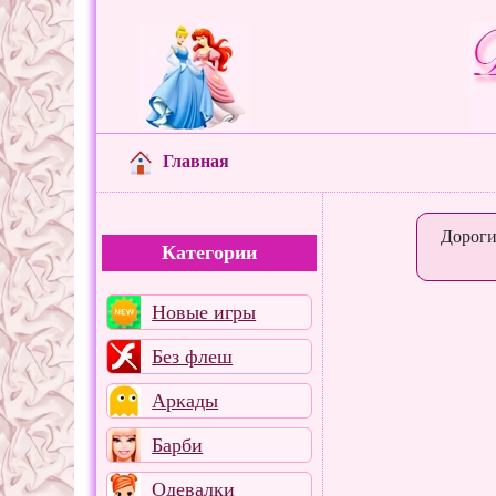
Главная
Дороги
Категории
Новые игры
Без флеш
Аркады
Барби
Одевалки