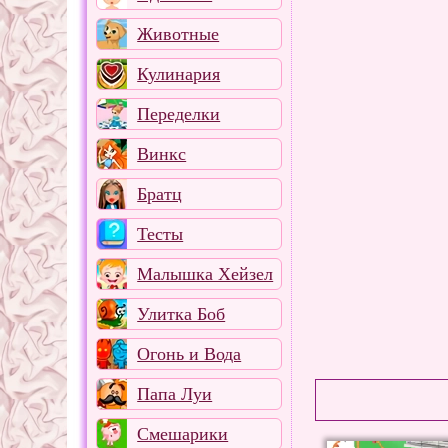
Животные
Кулинария
Переделки
Винкс
Братц
Тесты
Малышка Хейзел
Улитка Боб
Огонь и Вода
Папа Луи
Смешарики