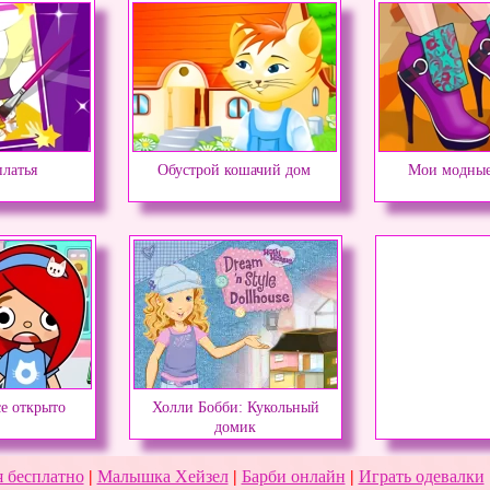
латья
Обустрой кошачий дом
Мои модные
се открыто
Холли Бобби: Кукольный
домик
 бесплатно
|
Малышка Хейзел
|
Барби онлайн
|
Играть одевалки