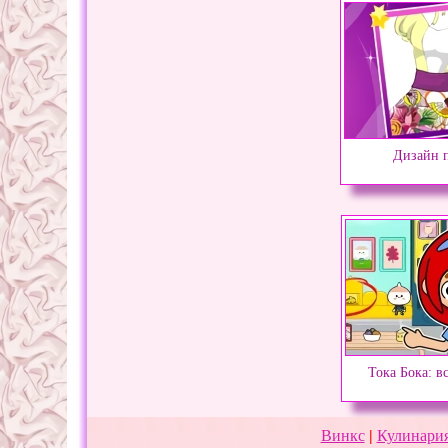
Дизайн п
Тока Бока: в
Винкс
|
Кулинария