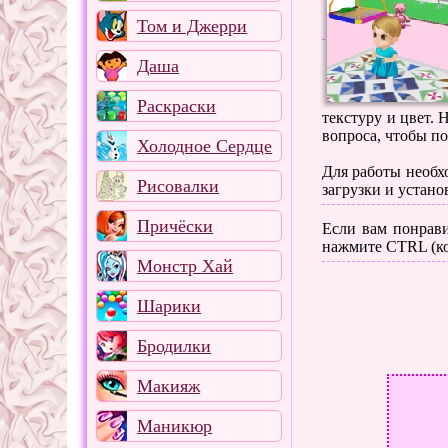
Том и Джерри
Даша
Раскраски
текстуру и цвет. 
вопроса, чтобы п
Холодное Сердце
Для работы необхо
Рисовалки
загрузки и устано
Причёски
Если вам понрави
нажмите CTRL (ко
Монстр Хай
Шарики
Бродилки
Макияж
Маникюр