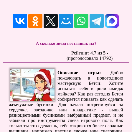
А сколько звезд поставишь ты?
Рейтинг:
4.7
из
5
-
(проголосовало
14792
)
Описание игры:
Добро
пожаловать в новогоднюю
мастерскую Бетси! Хотите
испытать себя в роли имидж
мэйкера? Как раз сегодня Бетси
собирается показать как сделать
жемчужные бусинки. Для начала потренируйся на
сердечке, звездочке или квадратике - вышей
разноцветными бусинками выбранный предмет, и не
забывай про инструменты слева игрового поля. Как
только ты это сделаешь, тебе откроются более сложные
вышивки, например цветная елочка или снеговики.