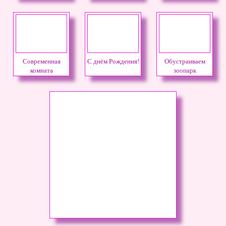
Современная
С днём Рождения!
Обустраиваем
комната
зоопарк