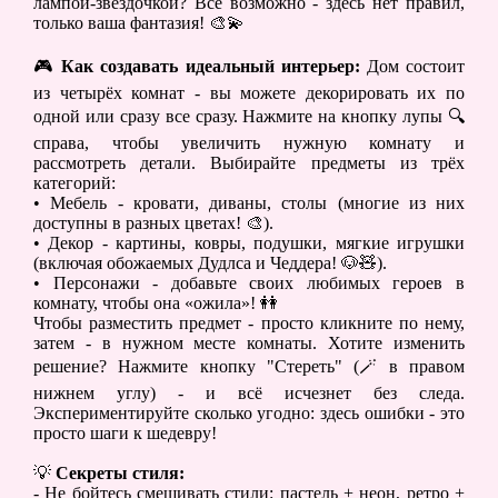
лампой-звёздочкой? Всё возможно - здесь нет правил,
только ваша фантазия! 🎨💫
🎮
Как создавать идеальный интерьер:
Дом состоит
из четырёх комнат - вы можете декорировать их по
одной или сразу все сразу. Нажмите на кнопку лупы 🔍
справа, чтобы увеличить нужную комнату и
рассмотреть детали. Выбирайте предметы из трёх
категорий:
• Мебель - кровати, диваны, столы (многие из них
доступны в разных цветах! 🎨).
• Декор - картины, ковры, подушки, мягкие игрушки
(включая обожаемых Дудлса и Чеддера! 🐶🧸).
• Персонажи - добавьте своих любимых героев в
комнату, чтобы она «ожила»! 👭
Чтобы разместить предмет - просто кликните по нему,
затем - в нужном месте комнаты. Хотите изменить
решение? Нажмите кнопку "Стереть" (🪄 в правом
нижнем углу) - и всё исчезнет без следа.
Экспериментируйте сколько угодно: здесь ошибки - это
просто шаги к шедевру!
💡
Секреты стиля:
- Не бойтесь смешивать стили: пастель + неон, ретро +