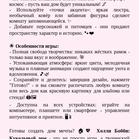
космос - пусть ваш дом будет уникальным! 🌌
- Используйте «точки акцента»: яркая люстра,
необычный ковёр или забавная фигурка сделают
комнату запоминающейся. ✨
- Добавьте персонажей и питомцев - они придают
пространству характер и историю. 🐾❤️
🌟
Особенности игры:
- Полная свобода творчества: никаких жёстких рамок -
только ваш вкус и воображение. 🎯
- Успокаивающая атмосфера: яркие цвета, мелодичная
музыка и плавные анимации создают ощущение уюта и
вдохновения. 🎵🌿
- Сохраняйте и делитесь: завершив дизайн, нажмите
"Готово!" - и вы сможете распечатать любую комнату
или весь дом как красивую картинку для альбома или
стенда! 🖨️🖼️
- Доступна на всех устройствах: играйте на
компьютере, планшете или смартфоне - управление
интуитивное и приятное. 🖥️📱
Готовы создать дом мечты? 🏠💖
Холли Бобби:
Кукольный дом
- это не просто игра, а творческий