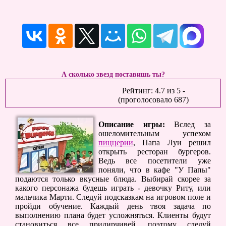
А сколько звезд поставишь ты?
Рейтинг:
4.7
из
5
-
(проголосовало
687
)
Описание игры:
Вслед за
ошеломительным успехом
пиццерии
, Папа Луи решил
открыть ресторан бургеров.
Ведь все посетители уже
поняли, что в кафе "У Папы"
подаются только вкусные блюда. Выбирай скорее за
какого персонажа будешь играть - девочку Риту, или
мальчика Марти. Следуй подсказкам на игровом поле и
пройди обучение. Каждый день твоя задача по
выполнению плана будет усложняться. Клиенты будут
становиться все придирчивей, поэтому следуй