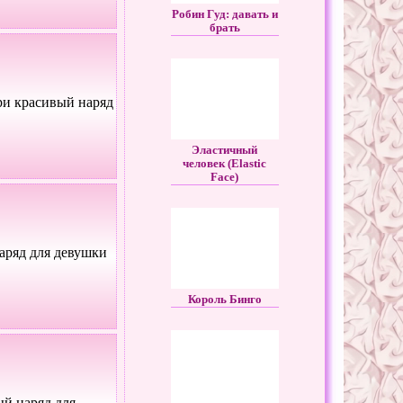
Робин Гуд: давать и
брать
ри красивый наряд
Эластичный
человек (Elastic
Face)
аряд для девушки
Король Бинго
й наряд для