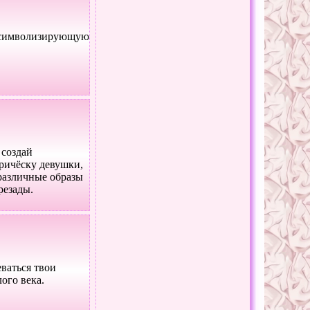
 символизирующую
 создай
ричёску девушки,
 различные образы
резады.
ваться твои
ого века.