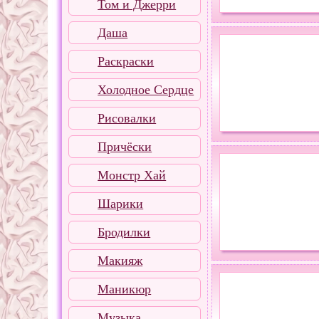
Том и Джерри
Даша
Раскраски
Холодное Сердце
Рисовалки
Причёски
Монстр Хай
Шарики
Бродилки
Макияж
Маникюр
Музыка