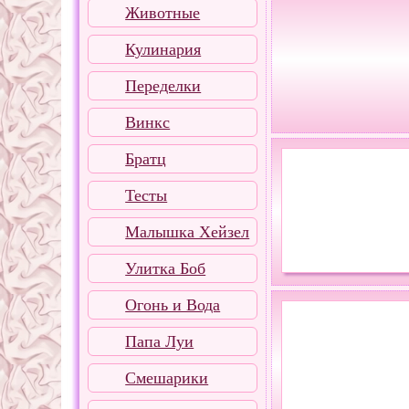
Животные
Кулинария
Переделки
Винкс
Братц
Тесты
Малышка Хейзел
Улитка Боб
Огонь и Вода
Папа Луи
Смешарики