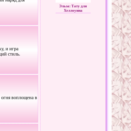
Эльза: Тату для
Хеллоуина
у, и игра
щий стиль.
я огня воплощена в