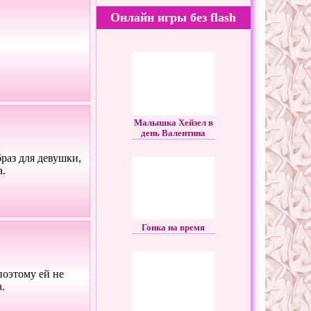
Онлайн игры без flash
Малышка Хейзел в
день Валентина
раз для девушки,
а.
Гонка на время
поэтому ей не
.