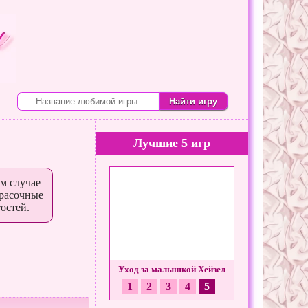
Лучшие 5 игр
м случае
красочные
остей.
Большие неприятности
Уход за малышкой Хейзел
1
2
3
4
5