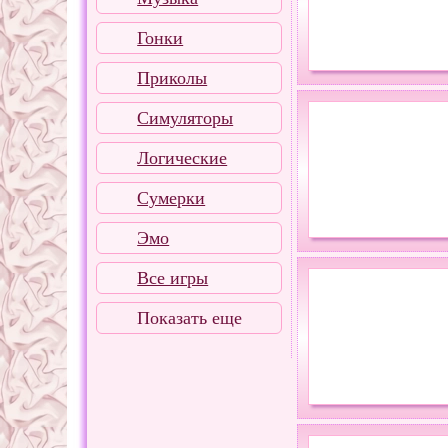
Гонки
Приколы
Симуляторы
Логические
Сумерки
Эмо
Все игры
Показать еще