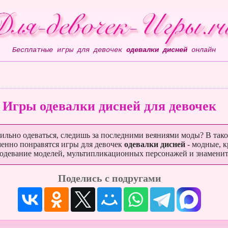
Бесплатные игры для девочек
одевалки дисней
онлайн
Игры одевалки дисней для девочек
льно одеваться, следишь за последними веяниями моды? В тако
менно понравятся игры для девочек
одевалки дисней
- модные, 
 одевание моделей, мультипликационных персонажей и знаменит
Поделись с подругами
Венеция
Шарики Любви
Эврика: Ледниковый Период