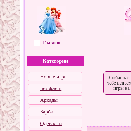
Главная
Категории
Новые игры
Любишь сти
тебе непре
Без флеш
игры на
Аркады
Барби
Сабвей Серф: 
Одевалки