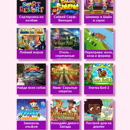
Сортировка по
Сабвей Серф:
Шиммер и Шайн
колбам
Венеция
в сауне
Поймай воров
Отель -
Переправа: волк,
спрятанные
коза и фермер
предметы
Найди всех собак
Маяк: Скрытые
Улитка Боб 2
секреты
Заморозь
Клондайк дикого
Построй дом на
эльфов
Запада
дереве