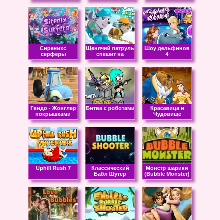
Сиреникс
Щенячий патруль
Шоу дельфинов
серферы
спешит на
4
помощь
Гвидо - Жонглер
Битва с роботами
Красавица и
покрышками
Чудовище
Uphill Rush 7
Классический
Монстр шарики
Бабл Шутер
(Bubble Monster)