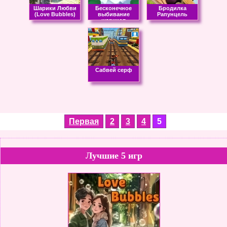
Шарики Любви
Бесконечное
Бродилка
(Love Bubbles)
выбивание
Рапунцель
шариков
Cабвей серф
Первая
2
3
4
5
Лучшие 5 игр