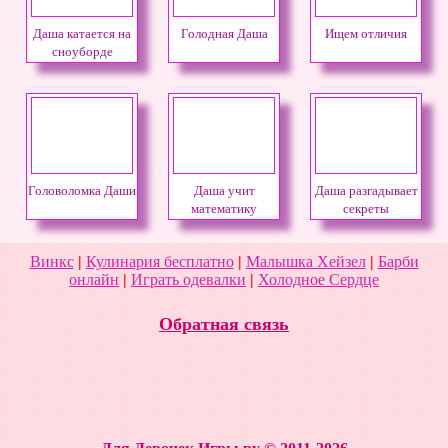
Даша катается на
Голодная Даша
Ищем отличия
сноуборде
Головоломка Даши
Даша учит
Даша разгадывает
математику
секреты
Атлантиды
Винкс
|
Кулинария бесплатно
|
Малышка Хейзел
|
Барби
онлайн
|
Играть одевалки
|
Холодное Сердце
Обратная связь