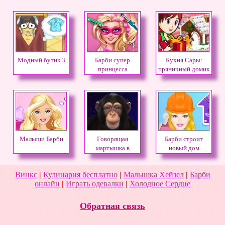
Модный бутик 3
Барби супер
Кухня Сары:
принцесса
пряничный домик
Малыши Барби
Говорящая
Барби строит
мартышка в
новый дом
космосе
Винкс
|
Кулинария бесплатно
|
Малышка Хейзел
|
Барби
онлайн
|
Играть одевалки
|
Холодное Сердце
Обратная связь