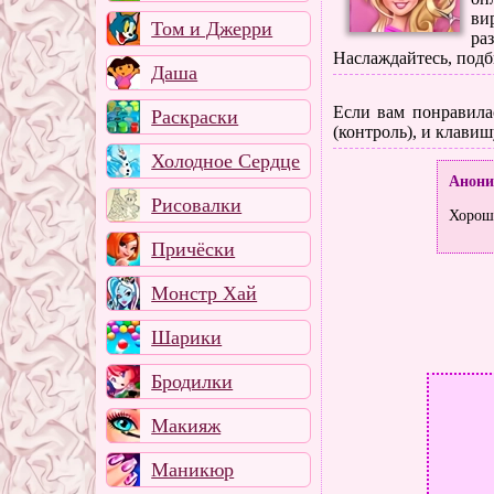
ви
Том и Джерри
ра
Наслаждайтесь, подб
Даша
Если вам понравилас
Раскраски
(контроль), и клавиш
Холодное Сердце
Анон
Рисовалки
Хороша
Причёски
Монстр Хай
Шарики
Бродилки
Макияж
Маникюр