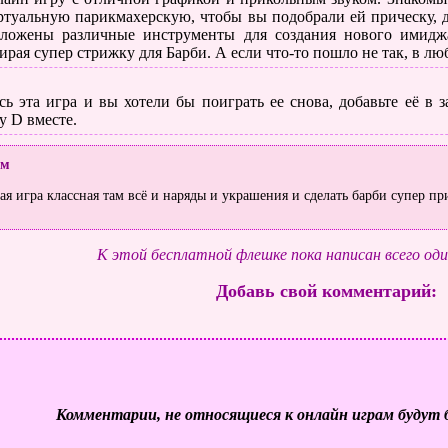
ртуальную парикмахерскую, чтобы вы подобрали ей прическу, 
зложены различные инструменты для создания нового имиджа
ирая супер стрижку для Барби. А если что-то пошло не так, в лю
ь эта игра и вы хотели бы поиграть ее снова, добавьте её в
у D вместе.
им
я игра классная там всё и наряды и украшения и сделать барби супер пр
К этой бесплатной флешке пока написан всего од
Добавь свой комментарий:
Комментарии, не относящиеся к онлайн играм будут 