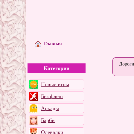
Главная
Дороги
Категории
Новые игры
Без флеш
Аркады
Барби
Одевалки