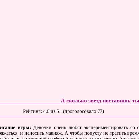
А сколько звезд поставишь т
Рейтинг:
4.6
из
5
- (проголосовало
77
)
исание игры:
Девочки очень любят экспериментировать со с
ряжаться, и наносить макияж. А чтобы попусту не тратить врем
лайн игру с отличной графикой и прикольным звуком. Знакомьт