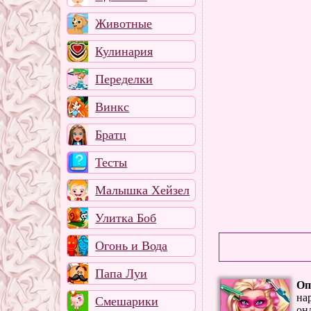
Животные
Кулинария
Переделки
Винкс
Братц
Тесты
Малышка Хейзел
Улитка Боб
Огонь и Вода
Папа Луи
Оп
на
Смешарики
он