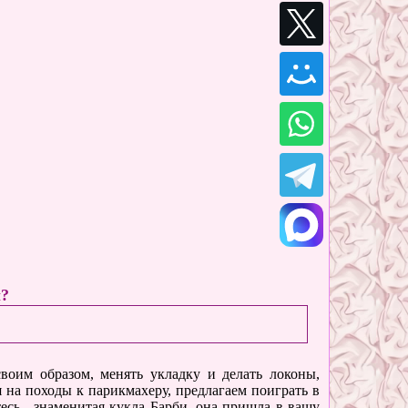
ы?
воим образом, менять укладку и делать локоны,
я на походы к парикмахеру, предлагаем поиграть в
есь - знаменитая кукла Барби, она пришла в вашу