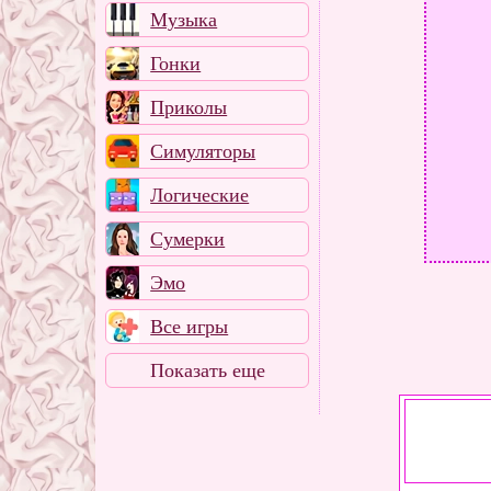
Музыка
Гонки
Приколы
Симуляторы
Логические
Сумерки
Эмо
Все игры
Показать еще