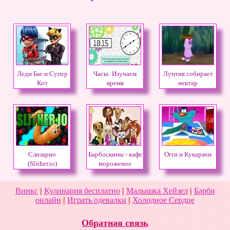
Леди Баг и Супер
Часы: Изучаем
Лунтик собирает
Кот
время
нектар
Слизарио
Барбоскины - кафе
Огги и Кукарачи
(Slither.io)
мороженое
Винкс
|
Кулинария бесплатно
|
Малышка Хейзел
|
Барби
онлайн
|
Играть одевалки
|
Холодное Сердце
Обратная связь