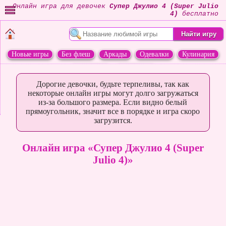
Онлайн игра для девочек
Супер Джулио 4 (Super Julio
4)
бесплатно
Новые игры
Без флеш
Аркады
Одевалки
Кулинария
Переделки
Животные
Дорогие девочки, будьте терпеливы, так как
некоторые онлайн игры могут долго загружаться
из-за большого размера. Если видно белый
прямоугольник, значит все в порядке и игра скоро
загрузится.
Онлайн игра «Супер Джулио 4 (Super
Julio 4)»