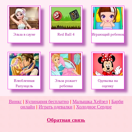
Эльза в сауне
Red Ball 4
Играющий ребенок
Влюбленная
Эльза рожает
Одевалка на
Рапунцель
ребенка
оценку
Винкс
|
Кулинария бесплатно
|
Малышка Хейзел
|
Барби
онлайн
|
Играть одевалки
|
Холодное Сердце
Обратная связь