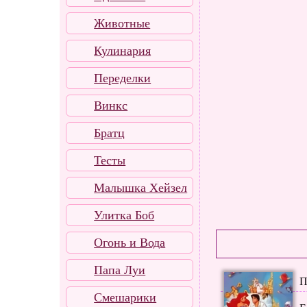
Животные
Кулинария
Переделки
Винкс
Братц
Тесты
Малышка Хейзел
Улитка Боб
Огонь и Вода
Папа Луи
П
Смешарики