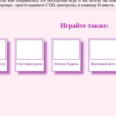
сли вам понравилась эта бесплатная игра и вы хотели бы поиг
раузера - просто нажмите CTRL (контроль), и клавишу D вместе.
Играйте также:
ессу
Счастливое ранчо
Печенье Хадиты
Идеальный матч