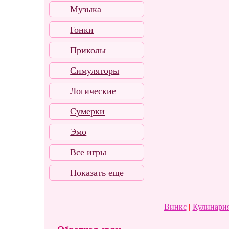
Музыка
Гонки
Приколы
Симуляторы
Логические
Сумерки
Эмо
Все игры
Показать еще
Винкс
|
Кулинария