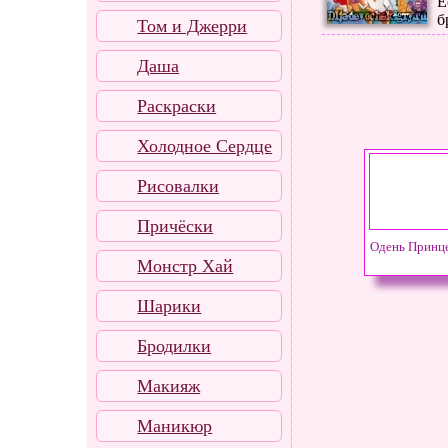
Е
б
Том и Джерри
Даша
Раскраски
Холодное Сердце
Рисовалки
Причёски
Одень Принц
Монстр Хай
Шарики
Бродилки
Макияж
Маникюр