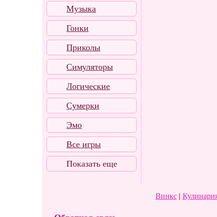
Музыка
Гонки
Приколы
Симуляторы
Логические
Сумерки
Эмо
Все игры
Показать еще
Винкс
|
Кулинария