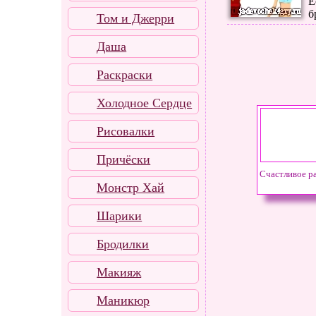
Е
б
Том и Джерри
Даша
Раскраски
Холодное Сердце
Рисовалки
Причёски
Счастливое р
Монстр Хай
Шарики
Бродилки
Макияж
Маникюр