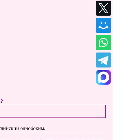
ы?
глийский однобоким.