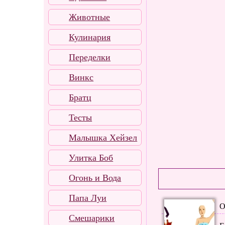
Животные
Кулинария
Переделки
Винкс
Братц
Тесты
Малышка Хейзел
Улитка Боб
Огонь и Вода
Папа Луи
О
Смешарики