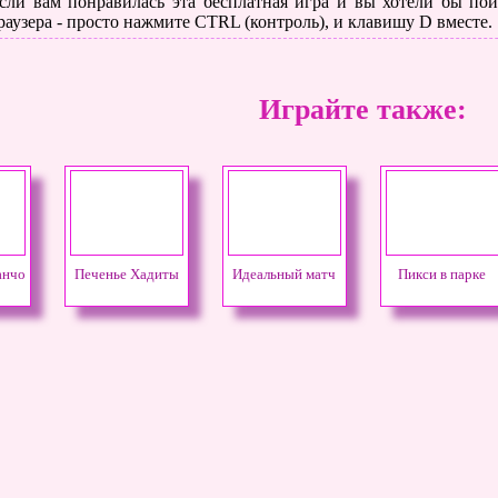
сли вам понравилась эта бесплатная игра и вы хотели бы поиг
раузера - просто нажмите CTRL (контроль), и клавишу D вместе.
Играйте также:
анчо
Печенье Хадиты
Идеальный матч
Пикси в парке