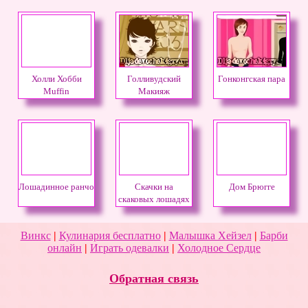
Холли Хобби
Голливудский
Гонконгская пара
Muffin
Макияж
Лошадинное ранчо
Скачки на
Дом Брюгге
скаковых лошадях
Винкс
|
Кулинария бесплатно
|
Малышка Хейзел
|
Барби
онлайн
|
Играть одевалки
|
Холодное Сердце
Обратная связь