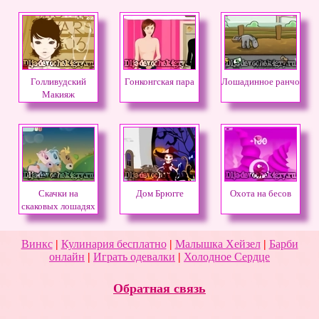
Голливудский
Гонконгская пара
Лошадинное ранчо
Макияж
Скачки на
Дом Брюгге
Охота на бесов
скаковых лошадях
Винкс
|
Кулинария бесплатно
|
Малышка Хейзел
|
Барби
онлайн
|
Играть одевалки
|
Холодное Сердце
Обратная связь