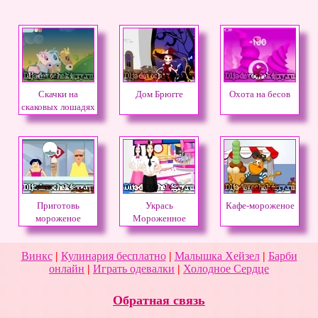
Скачки на
Дом Брюгге
Охота на бесов
скаковых лошадях
Приготовь
Укрась
Кафе-мороженое
мороженое
Мороженное
Винкс
|
Кулинария бесплатно
|
Малышка Хейзел
|
Барби
онлайн
|
Играть одевалки
|
Холодное Сердце
Обратная связь