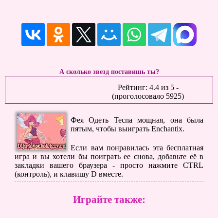
А сколько звезд поставишь ты?
Рейтинг:
4.4
из
5
-
(проголосовало
5925
)
Фея Одеть Tecna мощная, она была
пятым, чтобы выиграть Enchantix.
Если вам понравилась эта бесплатная
игра и вы хотели бы поиграть ее снова, добавьте её в
закладки вашего браузера - просто нажмите CTRL
(контроль), и клавишу D вместе.
Играйте также: