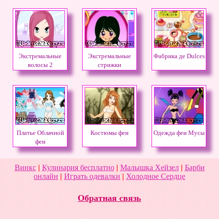
Экстремальные
Экстремальные
Фабрика де Dulces
волосы 2
стрижки
Платье Облачной
Костюмы феи
Одежда феи Мусы
феи
Винкс
|
Кулинария бесплатно
|
Малышка Хейзел
|
Барби
онлайн
|
Играть одевалки
|
Холодное Сердце
Обратная связь