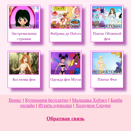
Экстремальные
Фабрика де Dulces
Платье Облачной
стрижки
феи
Костюмы феи
Одежда феи Мусы
Платье Феи
Винкс
|
Кулинария бесплатно
|
Малышка Хейзел
|
Барби
онлайн
|
Играть одевалки
|
Холодное Сердце
Обратная связь