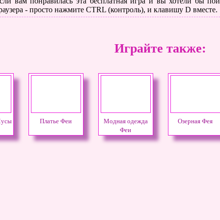
сли вам понравилась эта бесплатная игра и вы хотели бы поиг
раузера - просто нажмите CTRL (контроль), и клавишу D вместе.
Играйте также:
Мусы
Платье Феи
Модная одежда
Озерная Фея
Феи