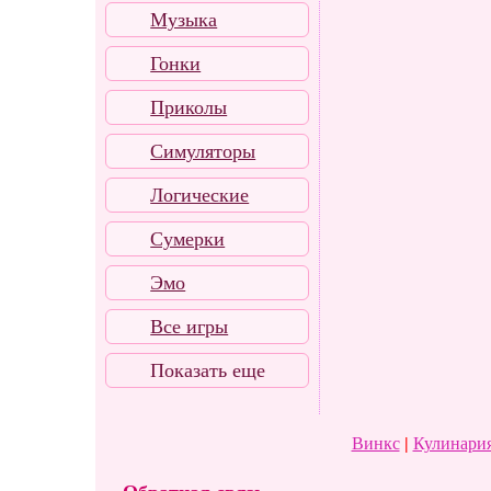
Музыка
Гонки
Приколы
Симуляторы
Логические
Сумерки
Эмо
Все игры
Показать еще
Винкс
|
Кулинария