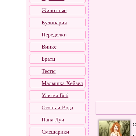
Животные
Кулинария
Переделки
Винкс
Братц
Тесты
Малышка Хейзел
Улитка Боб
Огонь и Вода
Папа Луи
С
Смешарики