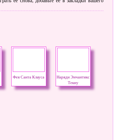
рать ее снова, добавьте её в закладки вашего
Фея Санта Клауса
Наряди Энчантикс
Текну