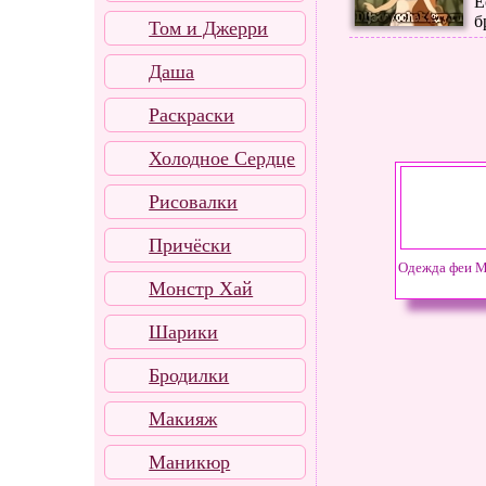
Е
б
Том и Джерри
Даша
Раскраски
Холодное Сердце
Рисовалки
Причёски
Одежда феи 
Монстр Хай
Шарики
Бродилки
Макияж
Маникюр