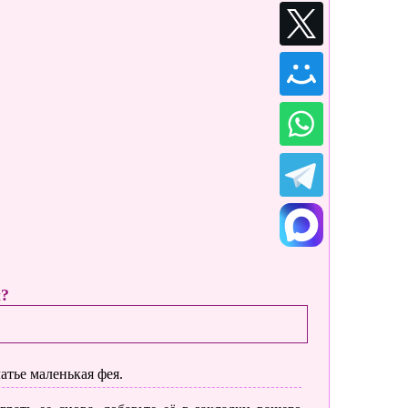
ы?
тье маленькая фея.