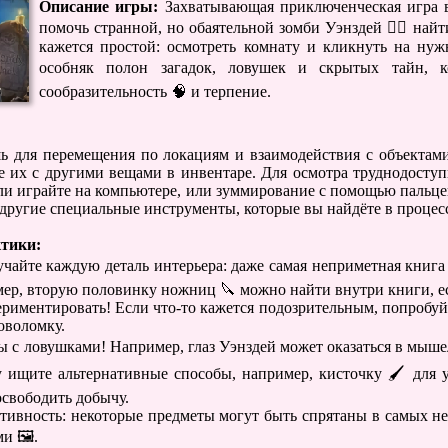
Описание игры:
Захватывающая приключенческая игра в
помочь странной, но обаятельной зомби Уэнздей 🧟‍♀️ найт
кажется простой: осмотреть комнату и кликнуть на нуж
особняк полон загадок, ловушек и скрытых тайн, к
сообразительность 🧠 и терпение.
 для перемещения по локациям и взаимодействия с объектами
 их с другими вещами в инвентаре. Для осмотра труднодоступ
ли играйте на компьютере, или зуммирование с помощью пальцев
 другие специальные инструменты, которые вы найдёте в процес
ктики:
учайте каждую деталь интерьера: даже самая неприметная книга
ер, вторую половинку ножниц 🔪 можно найти внутри книги, ес
периментировать! Если что-то кажется подозрительным, попробуй
оволомку.
ны с ловушками! Например, глаз Уэнздей может оказаться в мыше
у ищите альтернативные способы, например, кисточку 🖌️ для
освободить добычу.
ативность: некоторые предметы могут быть спрятаны в самых 
и 🖼️.