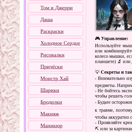
Том и Джерри
Даша
Раскраски
🎮
Управление:
Холодное Сердце
Используйте мышь
или комбинируйте
Рисовалки
колесо мышки, ес
планшете) 🔬 или
Причёски
💡
Секреты и та
Монстр Хай
- Внимательно из
предметы. Наприм
Шарики
- Не бойтесь экс
чтобы решить гол
Бродилки
- Будьте осторож
к травме, поэтом
Макияж
чтобы аккуратно 
- Проявляйте кре
Маникюр
⛏️ или за картинам