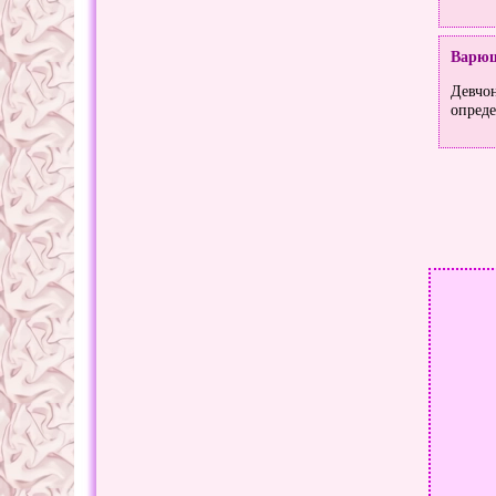
Варю
Девчон
опреде