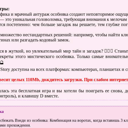
игры:
афика и мрачный антураж особняка создают неповторимое ощущ
 — это уникальная головоломка, требующая внимания к мелочам
тся постепенно: чем больше загадок вы решаете, тем глубже по
т множество нестандартных решений: например, чтобы найти клю
тинах или разгадать кодовый замок.
я в жуткий, но увлекательный мир тайн и загадок? 🕵️‍♀️👻 Стан
секреты этого мистического особняка. Только самые внимател
🔮
Story доступна на всех платформах: компьютерах, планшетах и 
весит целых 110Mb, дождитесь загрузки. При слабом интерне
лась эта бесплатная игра и вы хотели бы поиграть ее снова, до
нтроль), и клавишу D вместе.
ка
сбежать Вэнди из особняка: Комбинация на воротах, когда вставишь 3 кл
ами прохождения.