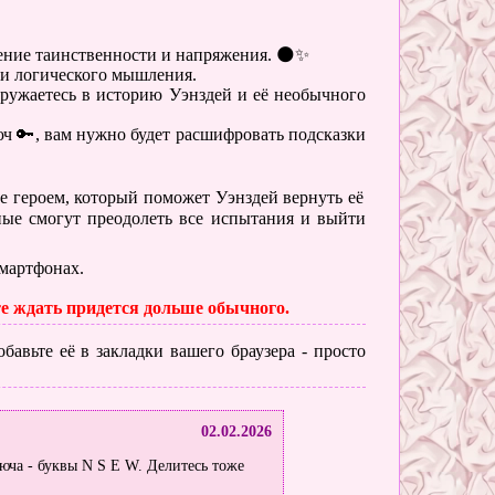
ение таинственности и напряжения. 🌑✨
 и логического мышления.
гружаетесь в историю Уэнздей и её необычного
ч 🔑, вам нужно будет расшифровать подсказки
ьте героем, который поможет Уэнздей вернуть её
ьные смогут преодолеть все испытания и выйти
смартфонах.
те ждать придется дольше обычного.
бавьте её в закладки вашего браузера - просто
02.02.2026
юча - буквы N S E W. Делитесь тоже