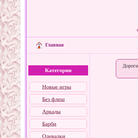
Главная
Дороги
Категории
Новые игры
Без флеш
Аркады
Барби
Одевалки