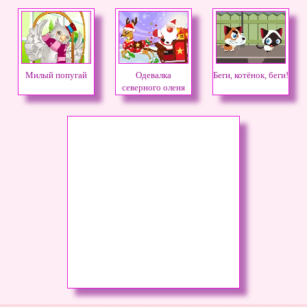
Милый попугай
Одевалка
Беги, котёнок, беги!
северного оленя