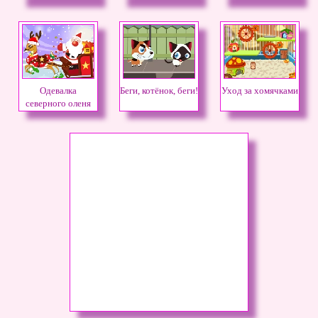
Одевалка
Беги, котёнок, беги!
Уход за хомячками
северного оленя