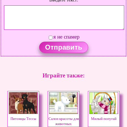
я не спамер
Играйте также:
Питомцы Тессы
Салон красоты для
Милый попугай
животных