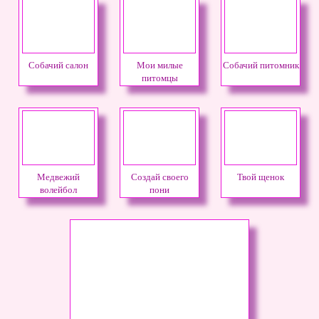
Собачий салон
Мои милые
Собачий питомник
питомцы
Медвежий
Создай своего
Твой щенок
волейбол
пони