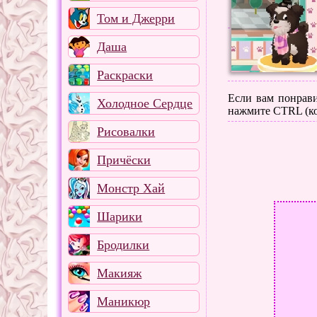
Том и Джерри
Даша
Раскраски
Если вам понрави
Холодное Сердце
нажмите CTRL (ко
Рисовалки
Причёски
Монстр Хай
Шарики
Бродилки
Макияж
Маникюр