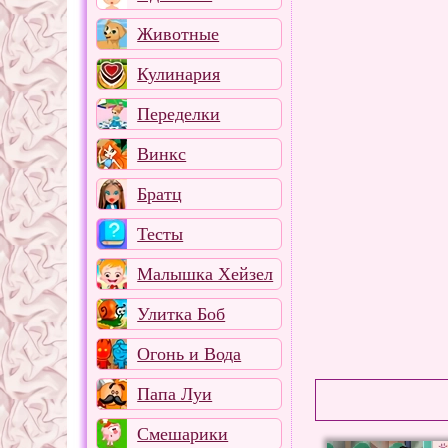
Животные
Кулинария
Переделки
Винкс
Братц
Тесты
Малышка Хейзел
Улитка Боб
Огонь и Вода
Папа Луи
Смешарики