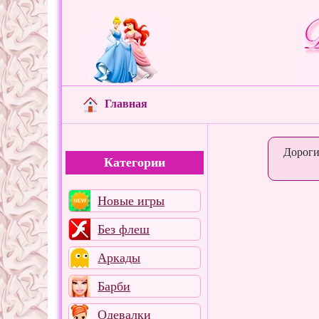
Главная
Дороги
Категории
Новые игры
Без флеш
Аркады
Барби
Одевалки