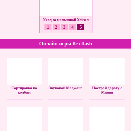
ьшие неприятности
Уход за малышкой Хейзел
1
2
3
4
5
Онлайн игры без flash
Сортировка по
Звуковой Маджонг
Построй дорогу с
колбам
Минни