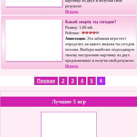
картинку из двух и получай свой
результат.
Играть
Какой зверёк ты сегодня?
Размер: 1,06 mb
Рейтинг:
Аннотация:
Эта забавная игра-тест
определит, на какого зверька ты сегодня
похожа. Выбери наиболее подходящую
твоему настроению картинку из двух
предложенных и получи свой результат.
Играть
Первая
2
3
4
5
6
Лучшие 5 игр