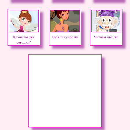
Какая ты фея
Твоя татуировка
Читаем мысли!
сегодня?