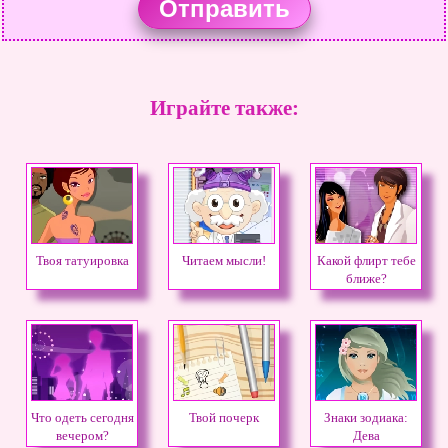
Играйте также:
Твоя татуировка
Читаем мысли!
Какой флирт тебе
ближе?
Что одеть сегодня
Твой почерк
Знаки зодиака:
вечером?
Дева