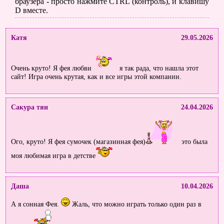
браузера - просто нажмите CTRL (контроль), и клавишу
D вместе.
Катя
29.05.2026
Очень круто! Я фея любви
я так рада, что нашла этот
сайт! Игра очень крутая, как и все игры этой компании.
Сакура тян
24.04.2026
Ого, круто! Я фея сумочек (магазинная фея)
это была
моя любимая игра в детстве
Даша
10.04.2026
А я сонная Фея.
Жаль, что можно играть только один раз в