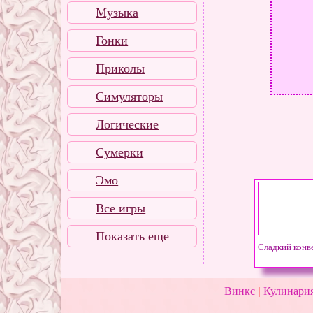
Музыка
Гонки
Приколы
Симуляторы
Логические
Сумерки
Эмо
Все игры
Показать еще
Сладкий конв
Винкс
|
Кулинария