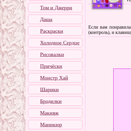
Том и Джерри
Даша
Если вам понравилас
Раскраски
(контроль), и клавиш
Холодное Сердце
Рисовалки
Причёски
Монстр Хай
Шарики
Бродилки
Макияж
Маникюр