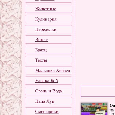
Животные
Кулинария
Переделки
Винкс
Братц
Тесты
Малышка Хейзел
Улитка Боб
Огонь и Вода
Папа Луи
Оп
на
Смешарики
"П