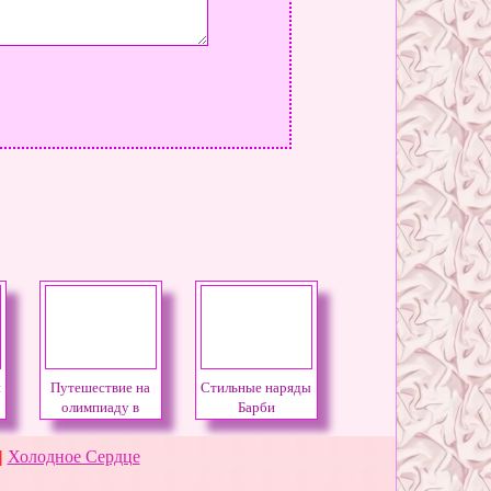
и
Путешествие на
Стильные наряды
олимпиаду в
Барби
Лондон
|
Холодное Сердце