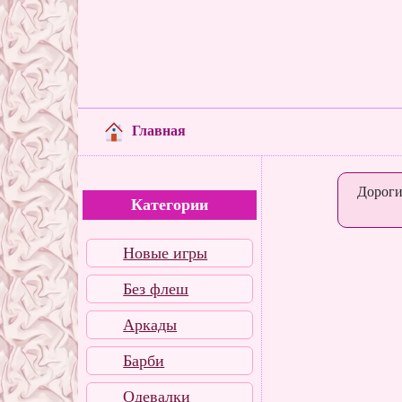
Главная
Дороги
Категории
Новые игры
Без флеш
Аркады
Барби
Одевалки