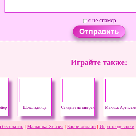
я не спамер
Играйте также:
ейер
Шоколадница
Сэндвич на завтрак
Макияж Артистк
 бесплатно
|
Малышка Хейзел
|
Барби онлайн
|
Играть одевалки