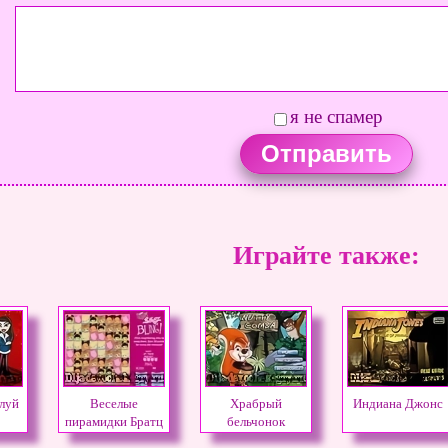
я не спамер
Играйте также:
луй
Веселые
Храбрый
Индиана Джонс
пирамидки Братц
бельчонок