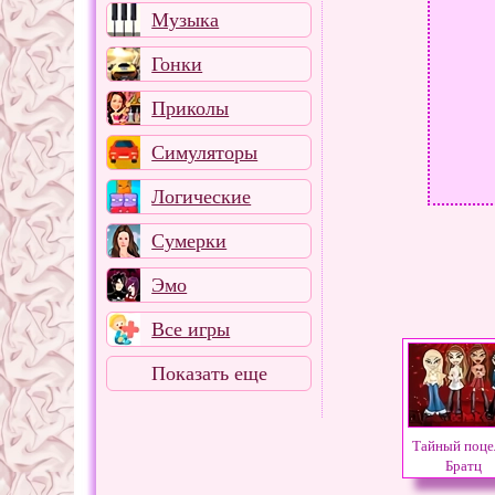
Музыка
Гонки
Приколы
Симуляторы
Логические
Сумерки
Эмо
Все игры
Показать еще
Тайный поце
Братц