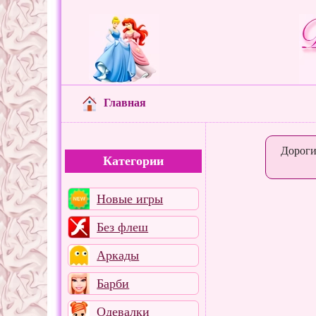
Главная
Дороги
Категории
Новые игры
Без флеш
Аркады
Барби
Одевалки