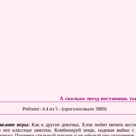
А сколько звезд поставишь т
Рейтинг:
4.4
из
5
- (проголосовало
3889
)
исание игры:
Как и другие девочки, Хлоя любит менять кос
я нее классные шмотки. Комбинируй вещи, надевая майки с
ическу. Примени стильный макияж и не забывай про украшения. К