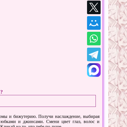
ы?
тюмы и бижутерию. Получи наслаждение, выбирая
 юбками и джинсами. Смени цвет глаз, волос и
ликай на то, что тебе по душе.