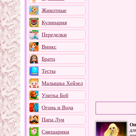
Животные
Кулинария
Переделки
Винкс
Братц
Тесты
Малышка Хейзел
Улитка Боб
Огонь и Вода
Папа Луи
Оп
дл
Смешарики
пр