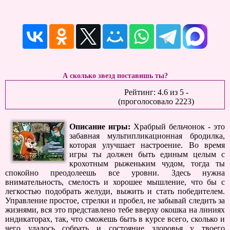
А сколько звезд поставишь ты?
Рейтинг:
4.6
из
5
-
(проголосовало
2223
)
Описание игры:
Храбрый бельчонок - это
забавная мультипликационная бродилка,
которая улучшает настроение. Во время
игры ты должен быть единым целым с
крохотным рыженьким чудом, тогда ты
спокойно преодолеешь все уровни. Здесь нужна
внимательность, смелость и хорошее мышление, что бы с
легкостью подобрать желуди, выжить и стать победителем.
Управление простое, стрелки и пробел, не забывай следить за
жизнями, вся это представлено тебе вверху окошка на линиях
индикаторах, так, что сможешь быть в курсе всего, сколько и
чего удалось собрать и состояние здоровья у твоего