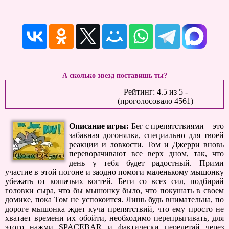
А сколько звезд поставишь ты?
Рейтинг:
4.5
из
5
-
(проголосовало
4561
)
Описание игры:
Бег с препятствиями – это
забавная догонялка, специально для твоей
реакции и ловкости. Том и Джерри вновь
переворачивают все верх дном, так, что
день у тебя будет радостный. Прими
участие в этой погоне и заодно помоги маленькому мышонку
убежать от кошачьих когтей. Беги со всех сил, подбирай
головки сыра, что бы мышонку было, что покушать в своем
домике, пока Том не успокоится. Лишь будь внимательна, по
дороге мышонка ждет куча препятствий, что ему просто не
хватает времени их обойти, необходимо перепрыгивать, для
этого нажми SPACEBAR и фактически перелетай через