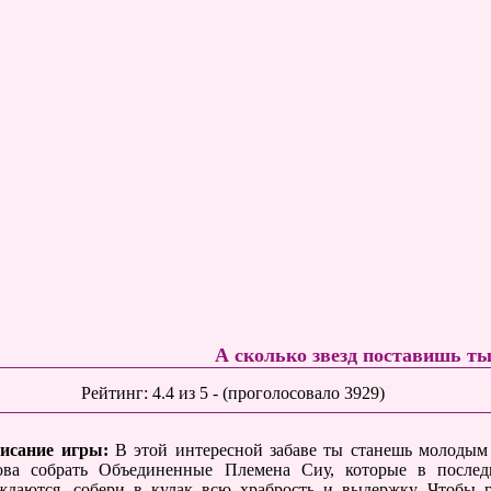
А сколько звезд поставишь т
Рейтинг:
4.4
из
5
- (проголосовало
3929
)
исание игры:
В этой интересной забаве ты станешь молодым
ова собрать Объединенные Племена Сиу, которые в последн
ждаются, собери в кулак всю храбрость и выдержку. Чтобы 