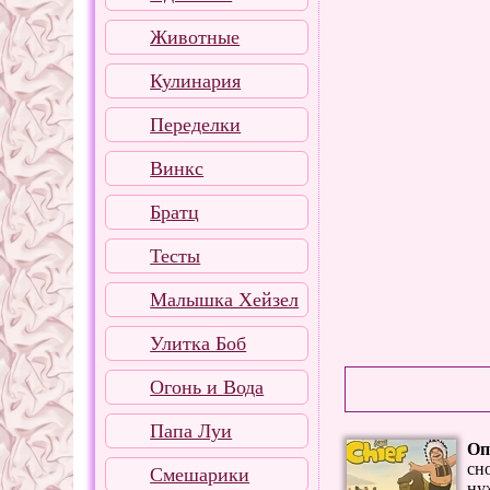
Животные
Кулинария
Переделки
Винкс
Братц
Тесты
Малышка Хейзел
Улитка Боб
Огонь и Вода
Папа Луи
Оп
сн
Смешарики
ну