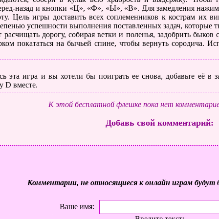
еред-назад и кнопки «Ц», «Ф», «Ы», «В». Для замедления нажим
рту. Цель игры доставить всех соплеменников к кострам их ви
тепенью успешности выполнения поставленных задач, которые т
 расчищать дорогу, собирая ветки и поленья, задобрить быков 
ком покататься на бычьей спине, чтобы вернуть сородича. Исп
ь эта игра и вы хотели бы поиграть ее снова, добавьте её в
у D вместе.
К этой бесплатной флешке пока нет комментарие
Добавь свой комментарий:
Комментарии, не относящиеся к онлайн играм будут 
Ваше имя:
Введите текст: