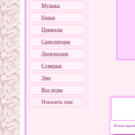
Музыка
Гонки
Приколы
Симуляторы
Логические
Сумерки
Эмо
Все игры
Показать еще
Божья коров