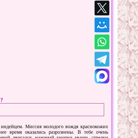
ы?
 индейцем. Миссия молодого вождя краснокожих
ее время оказались разрознены. В тебе очень
герой двигался, нажимай кнопки мыши, стрелки