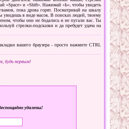
ай «Space» и «Shift». Нажимай «Ь», чтобы увидеть
гвамов, пока дрова горят. Посматривай на шкалу
ы увидишь в виде масок. В поисках людей, твоему
сеном, чтобы они не бодались и не пугали вас. Ты
ользуй стрелки-подсказки и да пребудет удача на
 закладки вашего браузера - просто нажмите CTRL
в, будь первым!
беспощадно удалены!