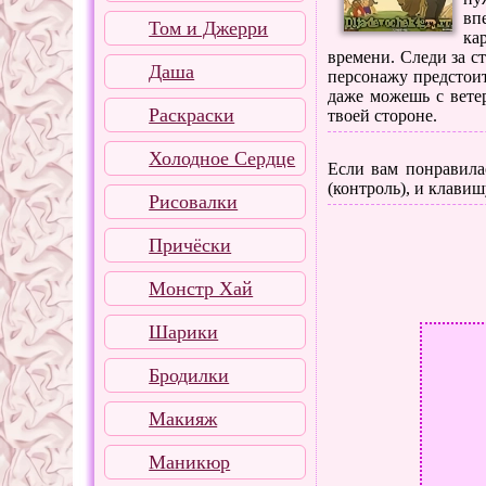
вп
Том и Джерри
ка
времени. Следи за с
Даша
персонажу предстоит
даже можешь с ветер
Раскраски
твоей стороне.
Холодное Сердце
Если вам понравилас
(контроль), и клавиш
Рисовалки
Причёски
Монстр Хай
Шарики
Бродилки
Макияж
Маникюр