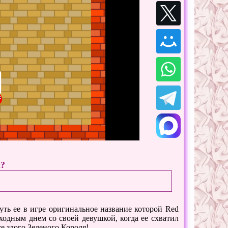
ы?
ть ее в игре оригинальное название которой Red
одным днем ​​со своей девушкой, когда ее схватил
е злого Зеленого Короля!