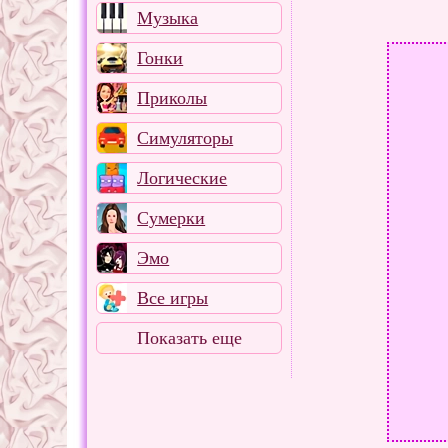
Музыка
Гонки
Приколы
Симуляторы
Логические
Сумерки
Эмо
Все игры
Показать еще