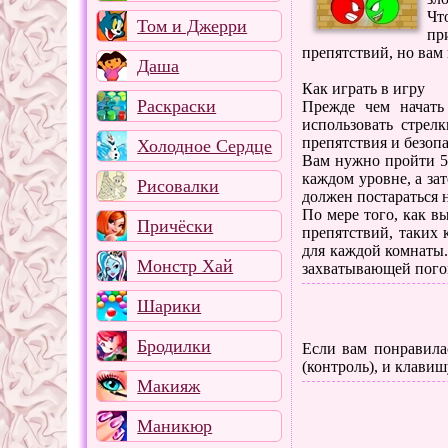
Чт
Том и Джерри
пр
препятствий, но вам
Даша
Как играть в игру
Раскраски
Прежде чем начать
использовать стрел
препятствия и безопа
Холодное Сердце
Вам нужно пройти 50
каждом уровне, а за
Рисовалки
должен постараться н
По мере того, как в
Причёски
препятствий, таких
для каждой комнаты
Монстр Хай
захватывающей погон
Шарики
Бродилки
Если вам понравилас
(контроль), и клавиш
Макияж
Маникюр