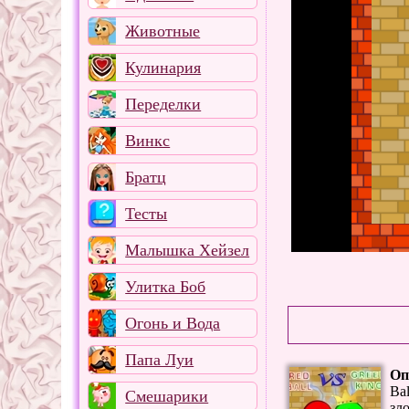
Животные
Кулинария
Переделки
Винкс
Братц
Тесты
Малышка Хейзел
Улитка Боб
Огонь и Вода
Папа Луи
Оп
Ba
Смешарики
зл