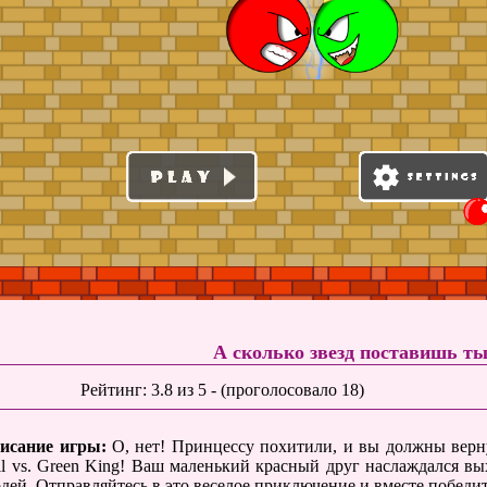
А сколько звезд поставишь т
Рейтинг:
3.8
из
5
- (проголосовало
18
)
исание игры:
О, нет! Принцессу похитили, и вы должны верну
ll vs. Green King! Ваш маленький красный друг наслаждался вых
одей. Отправляйтесь в это веселое приключение и вместе победит