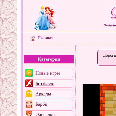
Онлай
Главная
Дороги
Категории
Новые игры
Без флеш
Аркады
Барби
Одевалки