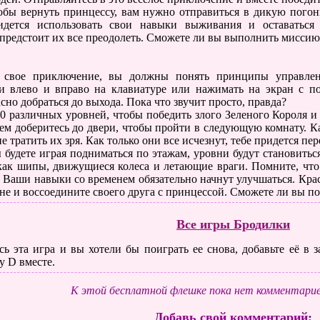
обы вернуть принцессу, вам нужно отправиться в дикую погон
идется использовать свои навыки выживания и оставаться
 предстоит их все преодолеть. Сможете ли вы выполнить миссию
 свое приключение, вы должны понять принципы управле
ки влево и вправо на клавиатуре или нажимать на экран с
сно добраться до выхода. Пока что звучит просто, правда?
 различных уровней, чтобы победить злого Зеленого Короля и 
тем доберитесь до двери, чтобы пройти в следующую комнату. 
е тратить их зря. Как только они все исчезнут, тебе придется пер
ы будете играя подниматься по этажам, уровни будут становить
 как шипы, движущиеся колеса и летающие враги. Помните, что
. Ваши навыки со временем обязательно начнут улучшаться. Кр
е и воссоедините своего друга с принцессой. Сможете ли вы по
Все игры Бродилки
ь эта игра и вы хотели бы поиграть ее снова, добавьте её в
у D вместе.
К этой бесплатной флешке пока нет комментарие
Добавь свой комментарий: