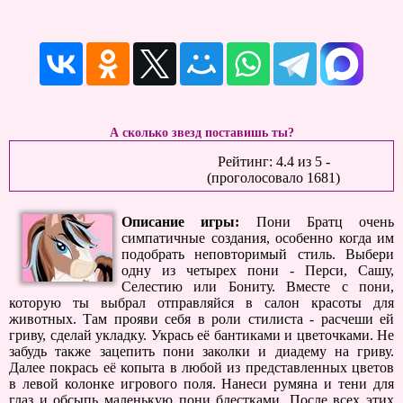
А сколько звезд поставишь ты?
Рейтинг:
4.4
из
5
-
(проголосовало
1681
)
Описание игры:
Пони Братц очень
симпатичные создания, особенно когда им
подобрать неповторимый стиль. Выбери
одну из четырех пони - Перси, Сашу,
Селестию или Бониту. Вместе с пони,
которую ты выбрал отправляйся в салон красоты для
животных. Там прояви себя в роли стилиста - расчеши ей
гриву, сделай укладку. Укрась её бантиками и цветочками. Не
забудь также зацепить пони заколки и диадему на гриву.
Далее покрась её копыта в любой из представленных цветов
в левой колонке игрового поля. Нанеси румяна и тени для
глаз и обсыпь маленькую пони блестками. После всех этих