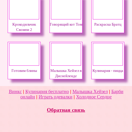
Крокодильчик
Говорящий кот Том
Раскраска Братц
Свомпи 2
Готовим блины
Малышка Хейзел в
Кулинария - пицца
Диснейленде
Винкс
|
Кулинария бесплатно
|
Малышка Хейзел
|
Барби
онлайн
|
Играть одевалки
|
Холодное Сердце
Обратная связь