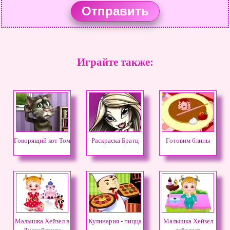
Играйте также:
Говорящий кот Том
Раскраска Братц
Готовим блины
Малышка Хейзел в
Кулинария - пицца
Малышка Хейзел