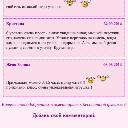
ещё есть похожий пери утконос.
Кристина
24.09.2014
6 уровень очень прост - внизу увидишь рычаг, мышкой перетяни
его, камень станет двигатся. Уточку переставь на камень, когда
камень поднимется, то уточка подпрыгнет. А ты мышкой резко
пульни в свомпи в уточку. Крутая игра.
Женя Золина
06.06.2014
Прикольная, можно 3,4,5 часть придумать?!!!
прикольно, класс, очень увлекательная игрушка!!
Кирка
01.06.2014
Количество одобренных комментариев к бесплатной флешке: 6
Добавь свой комментарий:
Супер игра, классная ура, ура, ура
!!!! у меня на