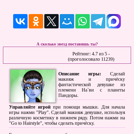
А сколько звезд поставишь ты?
Рейтинг:
4.7
из
5
-
(проголосовало
11239
)
Описание игры:
Сделай
макияж и причёску
фантастической девушке из
племени На`ви с планеты
Пандоры.
Управляйте игрой
при помощи мышки. Для начала
игры нажми "Play". Сделай макияж девушке, используя
различную косметику в нижнем ряду. Потом нажми на
"Go to Hairstyle", чтобы сделать причёску.