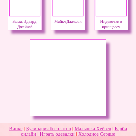
Белла, Эдвард,
Майкл Джексон
Из девочки в
Джейкоб
принцессу
Винкс
|
Кулинария бесплатно
|
Малышка Хейзел
|
Барби
онлайн
|
Играть одевалки
|
Холодное Сердце