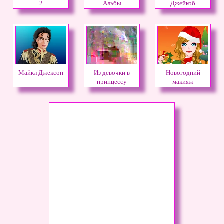
2
Альбы
Джейкоб
Майкл Джексон
Из девочки в
Новогодний
принцессу
макияж