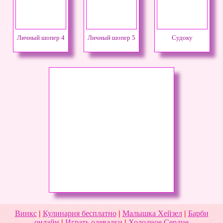
Личный шопер 4
Личный шопер 5
Судоку
Винкс
|
Кулинария бесплатно
|
Малышка Хейзел
|
Барби
онлайн
|
Играть одевалки
|
Холодное Сердце