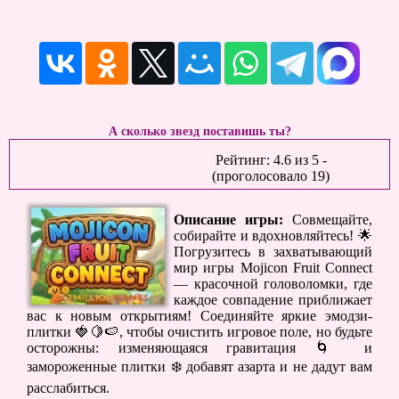
А сколько звезд поставишь ты?
Рейтинг:
4.6
из
5
-
(проголосовало
19
)
Описание игры:
Совмещайте,
собирайте и вдохновляйтесь! 🌟
Погрузитесь в захватывающий
мир игры Mojicon Fruit Connect
— красочной головоломки, где
каждое совпадение приближает
вас к новым открытиям! Соединяйте яркие эмодзи-
плитки 🍓🍋🍉, чтобы очистить игровое поле, но будьте
осторожны: изменяющаяся гравитация 🌀 и
замороженные плитки ❄️ добавят азарта и не дадут вам
расслабиться.