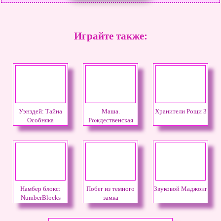
Играйте также:
Уэнздей: Тайна
Маша.
Хранители Рощи 3
Особняка
Рождественская
(Wednesday)
сказка
Намбер блокс:
Побег из темного
Звуковой Маджонг
NumberBlocks
замка